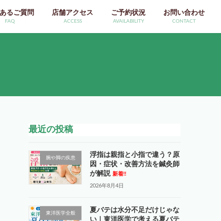
あるご質問
店舗アクセス
ご予約状況
お問い合わせ
FAQ
ACCESS
AVAILABILITY
CONTACT
最近の投稿
浮指は親指と小指で違う？原
腕や脚の疾患
因・症状・改善方法を鍼灸師
が解説
新着!!
2026年8月4日
夏バテは水分不足だけじゃな
東洋医学全般
い｜東洋医学で考える夏バテ