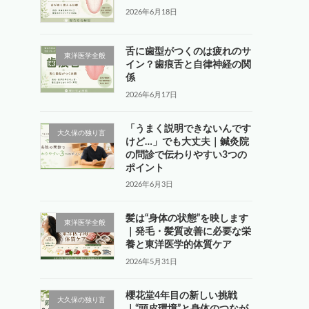
2026年6月18日
舌に歯型がつくのは疲れのサ
東洋医学全般
イン？歯痕舌と自律神経の関
係
2026年6月17日
「うまく説明できないんです
大久保の独り言
けど…」でも大丈夫｜鍼灸院
の問診で伝わりやすい3つの
ポイント
2026年6月3日
髪は“身体の状態”を映します
東洋医学全般
｜発毛・髪質改善に必要な栄
養と東洋医学的体質ケア
2026年5月31日
櫻花堂4年目の新しい挑戦
大久保の独り言
｜“頭皮環境”と身体のつなが