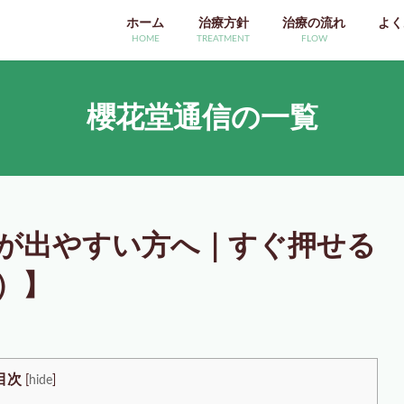
ホーム
治療方針
治療の流れ
よく
HOME
TREATMENT
FLOW
櫻花堂通信の一覧
が出やすい方へ｜すぐ押せる
）】
目次
[
hide
]