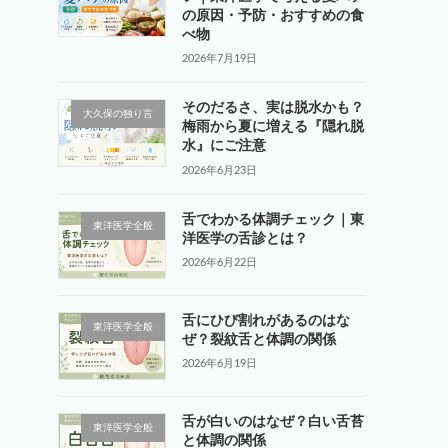
の原因・予防・おすすめの食
べ物
2026年7月19日
そのだるさ、実は脱水かも？
大久保の独り言
梅雨から夏に増える『隠れ脱
水』にご注意
2026年6月23日
舌でわかる体調チェック｜東
東洋医学全般
洋医学の舌診とは？
2026年6月22日
舌にひび割れがあるのはな
東洋医学全般
ぜ？裂紋舌と体調の関係
2026年6月19日
舌が白いのはなぜ？白い舌苔
東洋医学全般
と体調の関係