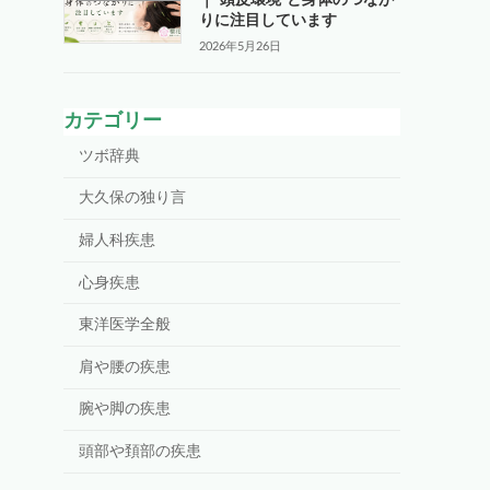
りに注目しています
2026年5月26日
カテゴリー
ツボ辞典
大久保の独り言
婦人科疾患
心身疾患
東洋医学全般
肩や腰の疾患
腕や脚の疾患
頭部や頚部の疾患