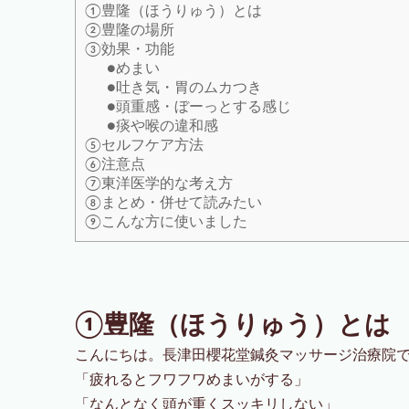
①豊隆（ほうりゅう）とは
:
②豊隆の場所
③効果・功能
●めまい
●吐き気・胃のムカつき
●頭重感・ぼーっとする感じ
●痰や喉の違和感
⑤セルフケア方法
⑥注意点
⑦東洋医学的な考え方
⑧まとめ・併せて読みたい
⑨こんな方に使いました
①豊隆（ほうりゅう）とは
こんにちは。長津田櫻花堂鍼灸マッサージ治療院
「疲れるとフワフワめまいがする」
「なんとなく頭が重くスッキリしない」