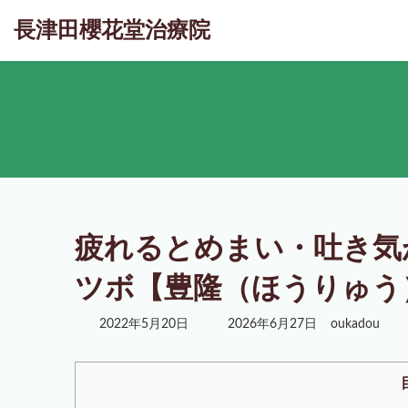
コ
ナ
長津田櫻花堂治療院
ン
ビ
テ
ゲ
ン
ー
ツ
シ
へ
ョ
ス
ン
キ
に
ッ
移
プ
動
疲れるとめまい・吐き気
ツボ【豊隆（ほうりゅう
最
2022年5月20日
2026年6月27日
oukadou
終
更
新
日
時