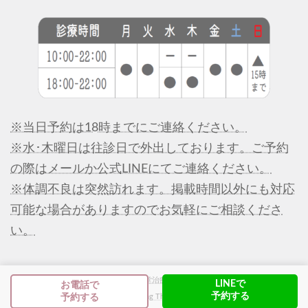
※当日予約は18時までにご連絡ください。
※水･木曜日は往診日で外出しております。ご予約
の際はメールか公式LINEにてご連絡ください。
※体調不良は突然訪れます。掲載時間以外にも対応
可能な場合がありますのでお気軽にご相談くださ
い。
Copyright © 長津田櫻花堂治療院 All Rights Reserved.
LINEで
お電話で
予約する
予約する
Powered by
WordPress
with
Lightning Theme
&
VK All in One Expansion Unit